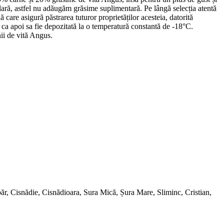
ulară, astfel nu adăugăm grăsime suplimentară. Pe lângă selecția atentă
care asigură păstrarea tuturor proprietăților acesteia, datorită
 ca apoi sa fie depozitată la o temperatură constantă de -18°C.
nii de vită Angus.
imbăr, Cisnădie, Cisnădioara, Sura Mică, Șura Mare, Sliminc, Cristian,