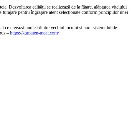
ia. Dezvoltarea calității se realizează de la fătare, alăptarea vițelului
e furajare pentru îngrășare atent selecționate conform principiilor unei
t ce creează puntea dintre vechiul locului si noul sistemului de
ngus –
https://karpaten-meat.com/