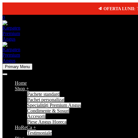
🥩
OFERTA LUNII:
0
Primary Menu
Home
Shop +
Pachete standard
Pachet personalizat
Specialități Premium Angus
Condimente & Sosuri
Accesorii
Piese Angus Horeca
HoReCa +
Testimoniale