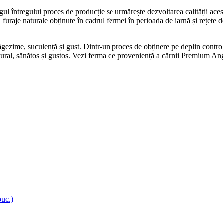
ul întregului proces de producție se urmărește dezvoltarea calității aceste
furaje naturale obținute în cadrul fermei în perioada de iarnă și rețete d
gezime, suculență și gust. Dintr-un proces de obținere pe deplin controla
natural, sănătos și gustos. Vezi ferma de proveniență a cărnii Premium A
buc.)