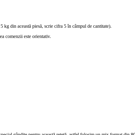
5 kg din această piesă, scrie cifra 5 în câmpul de cantitate).
ea comenzii este orientativ.
ecial gândite pentru această rețetă, astfel folosim un mix format din 8