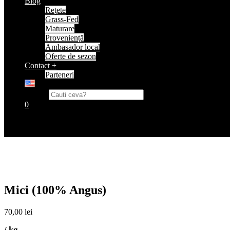
Blog
Reţete
Grass-Fed
Maturare
Proveniență
Ambasador local
Oferte de sezon
Contact +
Parteneri
Search
0
Coș
Niciun produs în coș.
Mici (100% Angus)
70,00
lei
/ kg