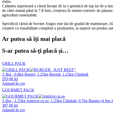
redus.
Calitatea superioară a cărnii începe de la o genetică de top iar de-a lung
de către mamă până la 7-8 luni, creșterea în sistem extensiv de pășune, 
agriculturi sustenabile.
Specificul cărnii de bovine Angus este dat de gradul de marmorare, fră
creștere cu trasabilitate completă a produselor, ia naștere un produs 
Ar putea să îți mai placă
S-ar putea să-ți placă și…
GRILL PACK
3.3kg - 0.8kg Burger, 1.25kg Bavetă, 1.25kg Chiulotă
293,00
lei
Adaugă în coș
GOURMET PACK
3.2kg - 1.25kg Antricot cu os, 1.25kg Chiulotă, 0.7kg Burger (4 buc.
397,00
lei
Adaugă în coș