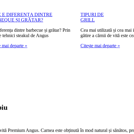
 E DIFERENȚA DINTRE
TIPURI DE
EQUE ȘI GRĂTAR?
GRILL
diferența dintre barbecue și grătar? Prin
Cea mai utilizată și cea mai
 tehnici steakul de Angus
gătire a cărnii de vită este ce
e mai departe »
Citește mai departe »
biu
vită Premium Angus. Carnea este obținută în mod natural și sănătos, pro