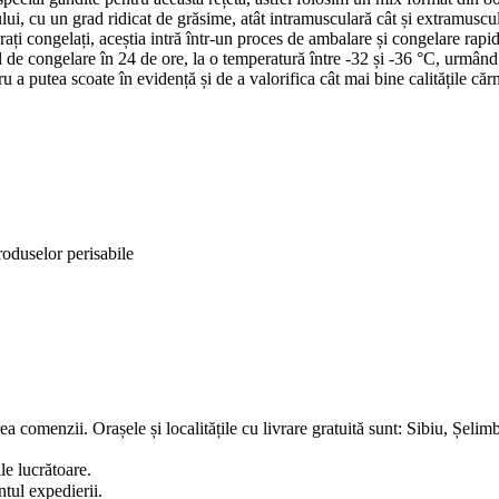
lui, cu un grad ridicat de grăsime, atât intramusculară cât și extramusc
ți congelați, aceștia intră într-un proces de ambalare și congelare rapidă 
 de congelare în 24 de ore, la o temperatură între -32 și -36 °C, urmând
 a putea scoate în evidență și de a valorifica cât mai bine calitățile căr
roduselor perisabile
ea comenzii. Orașele și localitățile cu livrare gratuită sunt: Sibiu, Șel
le lucrătoare.
tul expedierii.