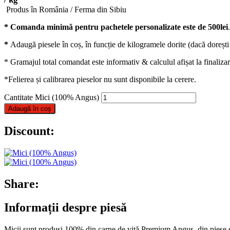
Produs în România / Ferma din Sibiu
* Comanda minimă pentru pachetele personalizate este de 500lei
.
*
Adaugă piesele în coș, în funcție de kilogramele dorite (dacă dorești 
* Gramajul total comandat este informativ & calculul afișat la finalizar
*Felierea și calibrarea pieselor nu sunt disponibile la cerere.
Cantitate Mici (100% Angus)
Adaugă în coș
Discount:
Share:
Informații despre piesă
Micii sunt produși 100% din carne de vită Premium Angus, din piese sp