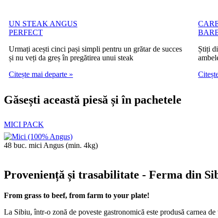
UN STEAK ANGUS
CARE
PERFECT
BARB
Urmați acești cinci pași simpli pentru un grătar de succes
Știți 
și nu veți da greș în pregătirea unui steak
ambele
Citește mai departe »
Citeșt
Găsești această piesă și în pachetele
MICI PACK
48 buc. mici Angus (min. 4kg)
Proveniență și trasabilitate - Ferma din Si
From grass to beef, from farm to your plate!
La Sibiu, într-o zonă de poveste gastronomică este produsă carnea de 