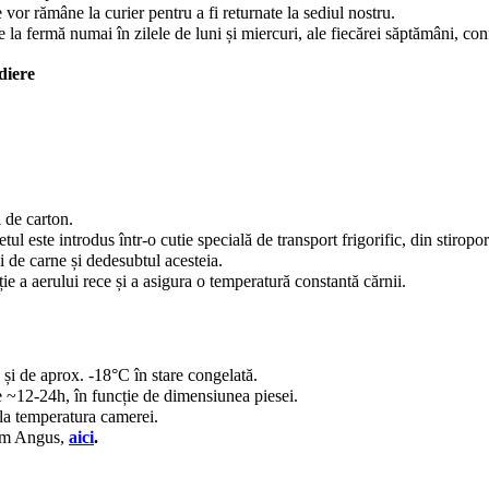
 vor rămâne la curier pentru a fi returnate la sediul nostru.
 la fermă numai în zilele de luni și miercuri, ale fiecărei săptămâni, con
diere
i de carton.
l este introdus într-o cutie specială de transport frigorific, din stiropor
ei de carne și dedesubtul acesteia.
ție a aerului rece și a asigura o temperatură constantă cărnii.
 și de aprox. -18°C în stare congelată.
de ~12-24h, în funcție de dimensiunea piesei.
e la temperatura camerei.
mium Angus,
aici
.