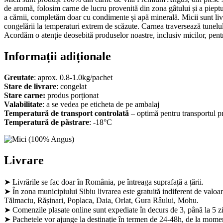
de aromă, folosim carne de lucru provenită din zona gâtului și a pieptu
a cărnii, completăm doar cu condimente și apă minerală. Micii sunt livra
congelării la temperaturi extrem de scăzute. Carnea traversează tunelul
Acordăm o atenție deosebită produselor noastre, inclusiv micilor, pentru
Informații adiționale
Greutate
: aprox. 0.8-1.0kg/pachet
Stare de livrare
: congelat
Stare carne:
produs porționat
Valabilitate
: a se vedea pe eticheta de pe ambalaj
Temperatură de transport controlată
– optimă pentru transportul p
Temperatură de păstrare
: -18°C
Livrare
➤ Livrările se fac doar în România, pe întreaga suprafață a țării.
➤ În zona municipiului Sibiu livrarea este gratuită indiferent de valoar
Tălmaciu, Rășinari, Poplaca, Daia, Orlat, Gura Râului, Mohu.
➤ Comenzile plasate online sunt expediate în decurs de 3, până la 5 zi
➤ Pachetele vor ajunge la destinație în termen de 24-48h, de la momen