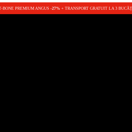
T-BONE PREMIUM ANGUS
-27%
+ TRANSPORT GRATUIT LA 3 BUCĂ