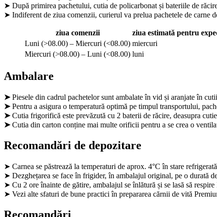
➤ După primirea pachetului, cutia de policarbonat și bateriile de răcire
➤ Indiferent de ziua comenzii, curierul va prelua pachetele de carne de
ziua comenzii
ziua estimată pentru expe
Luni (>08.00) – Miercuri (<08.00)
miercuri
Miercuri (>08.00) – Luni (<08.00)
luni
Ambalare
➤
Piesele din cadrul pachetelor sunt ambalate în vid și aranjate în cuti
➤
Pentru a asigura o temperatură optimă pe timpul transportului, pachetu
➤
Cutia frigorifică este prevăzută cu 2 baterii de răcire, deasupra cuti
➤
Cutia din carton conține mai multe orificii pentru a se crea o ventila
Recomandări de depozitare
➤ Carnea se păstrează la temperaturi de aprox. 4°C în stare refrigerată
➤ Dezghețarea se face în frigider, în ambalajul original, pe o durată 
➤ Cu 2 ore înainte de gătire, ambalajul se înlătură și se lasă să respir
➤ Vezi alte sfaturi de bune practici în prepararea cărnii de vită Pre
Recomandări