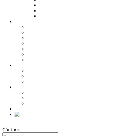
În oală
Slow cooking
Sous-vide
Despre carnea angus
Grass-fed
Maturare
Calitatea cărnii
Beneficiile cărnii de vită
Recomandări nutriționale
Recomandări de degustare
Meniuri cu carne de vită
Despre KPA
Proveniență
Ambasador local
Standardul de calitate
Despre pachetele KPA
Unboxing video
Pachete KPA
Oferte de sezon
Shop
Căutare: