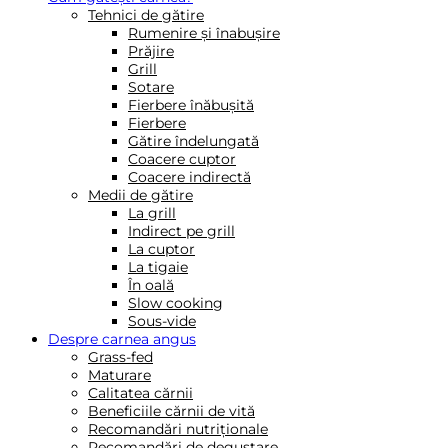
Tehnici de gătire
Rumenire și înabușire
Prăjire
Grill
Sotare
Fierbere înăbușită
Fierbere
Gătire îndelungată
Coacere cuptor
Coacere indirectă
Medii de gătire
La grill
Indirect pe grill
La cuptor
La tigaie
În oală
Slow cooking
Sous-vide
Despre carnea angus
Grass-fed
Maturare
Calitatea cărnii
Beneficiile cărnii de vită
Recomandări nutriționale
Recomandări de degustare