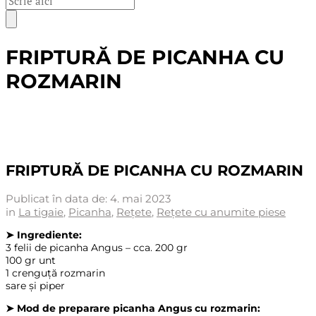
FRIPTURĂ DE PICANHA CU
ROZMARIN
FRIPTURĂ DE PICANHA CU ROZMARIN
Publicat în data de:
4. mai 2023
in
La tigaie
,
Picanha
,
Reţete
,
Rețete cu anumite piese
➤ Ingrediente:
3 felii de picanha Angus – cca. 200 gr
100 gr unt
1 crenguță rozmarin
sare și piper
➤ Mod de preparare picanha Angus cu rozmarin: