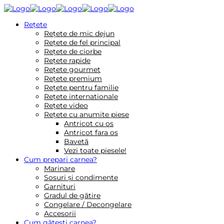
Reţete
Rețete de mic dejun
Rețete de fel principal
Rețete de ciorbe
Rețete rapide
Rețete gourmet
Rețete premium
Rețete pentru familie
Rețete internationale
Rețete video
Rețete cu anumite piese
Antricot cu os
Antricot fara os
Bavetă
Vezi toate piesele!
Cum prepari carnea?
Marinare
Sosuri și condimente
Garnituri
Gradul de gătire
Congelare / Decongelare
Accesorii
Cum gătești carnea?