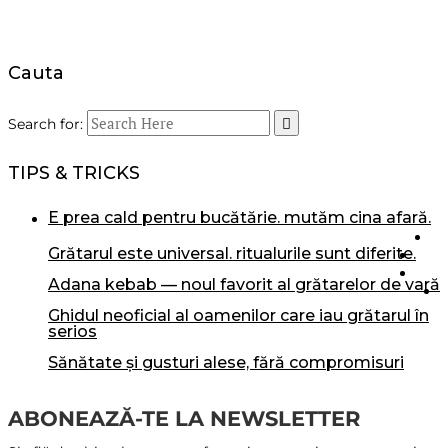
Email
Cauta
Search for:
TIPS & TRICKS
e prea cald pentru bucătărie. mutăm cina afară.
grătarul este universal. ritualurile sunt diferite.
adana kebab — noul favorit al grătarelor de vară
ghidul neoficial al oamenilor care iau grătarul în
serios
sănătate și gusturi alese, fără compromisuri
ABONEAZĂ-TE LA NEWSLETTER