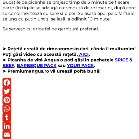
Bucățile de picanha se prăjesc timp de 3 minute pe fiecare
parte (în tigaie se adaugă o crenguță de rozmarin), după care
se condimentează cu sare și piper. Se așază apoi pe o farfurie,
se ung cu putin unt și se lasă la odihnit 10 minute.
Se servesc cu orice fel de garnitură preferați.
➤ Rețetă creată de rimearomesiculori, căreia îi mulțumim!
Poți găsi video cu această rețetă,
AICI
.
➤ Picanha de vită Angus o poți găsi în pachetele
SPICE &
BEEF
,
BARBEQUE PACK
sau
YOUR PACK
.
➤ Premiumangus.ro vă urează poftă bună!
Facebook
Twitter
Pinterest
WhatsApp
Tumblr
LinkedIn