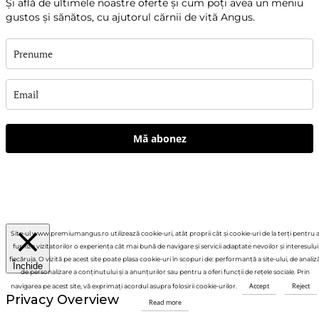
Și află de ultimele noastre oferte și cum poți avea un meniu
gustos și sănătos, cu ajutorul cărnii de vită Angus.
Mă abonez
Site-ul www.premiumangus.ro utilizează cookie-uri, atât proprii cât și cookie-uri de la terți pentru 
furniza vizitatorilor o experiența cât mai bună de navigare și servicii adaptate nevoilor și interesului
fiecăruia. O vizită pe acest site poate plasa cookie-uri în scopuri de: performanță a site-ului, de analiză
Închide
de personalizare a conținutului și a anunțurilor sau pentru a oferi funcții de rețele sociale. Prin
Accept
Reject
navigarea pe acest site, vă exprimați acordul asupra folosirii cookie-urilor.
Privacy Overview
Read more