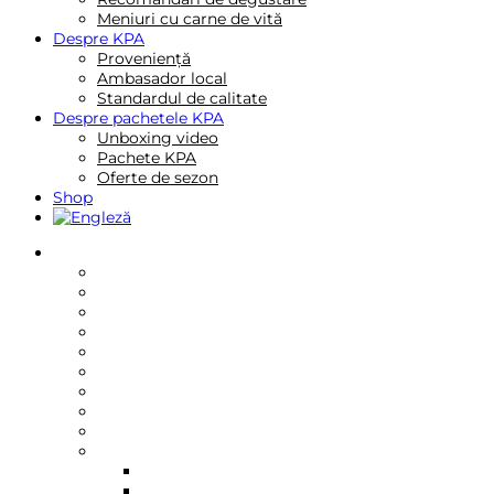
Meniuri cu carne de vită
Despre KPA
Proveniență
Ambasador local
Standardul de calitate
Despre pachetele KPA
Unboxing video
Pachete KPA
Oferte de sezon
Shop
Reţete
Rețete de mic dejun
Rețete de fel principal
Rețete de ciorbe
Rețete rapide
Rețete gourmet
Rețete premium
Rețete pentru familie
Rețete internationale
Rețete video
Rețete cu anumite piese
Antricot cu os
Antricot fara os