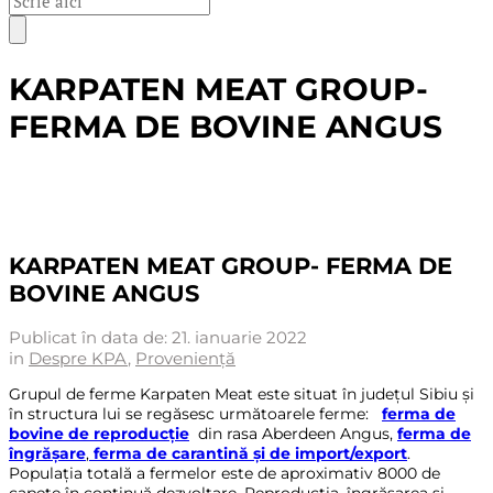
KARPATEN MEAT GROUP-
FERMA DE BOVINE ANGUS
KARPATEN MEAT GROUP- FERMA DE
BOVINE ANGUS
Publicat în data de:
21. ianuarie 2022
in
Despre KPA
,
Proveniență
Grupul de ferme Karpaten Meat este situat în județul Sibiu și
în structura lui se regăsesc următoarele ferme:
ferma de
bovine de reproducție
din rasa Aberdeen Angus,
ferma de
îngrășare
,
ferma de carantină și de import/export
.
Populația totală a fermelor este de aproximativ 8000 de
capete în continuă dezvoltare. Reproducția, îngrășarea și