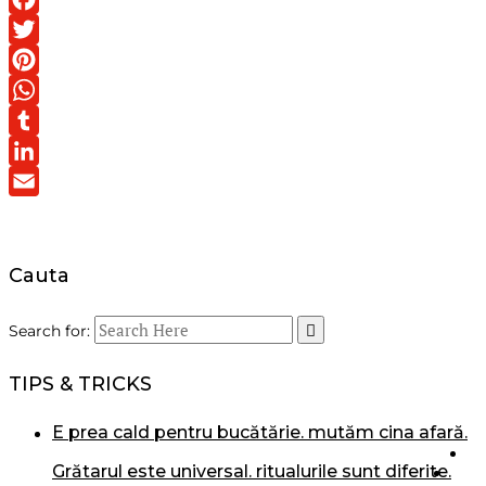
Facebook
Twitter
Pinterest
WhatsApp
Tumblr
LinkedIn
Email
Cauta
Search for:
TIPS & TRICKS
e prea cald pentru bucătărie. mutăm cina afară.
grătarul este universal. ritualurile sunt diferite.