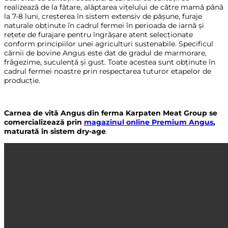
realizează de la fătare, alăptarea vițelului de către mamă până
la 7-8 luni, creșterea în sistem extensiv de pășune, furaje
naturale obținute în cadrul fermei în perioada de iarnă și
rețete de furajare pentru îngrășare atent selecționate
conform principiilor unei agriculturi sustenabile. Specificul
cărnii de bovine Angus este dat de gradul de marmorare,
frăgezime, suculență și gust. Toate acestea sunt obținute în
cadrul fermei noastre prin respectarea tuturor etapelor de
producție.
Carnea de vită Angus din ferma Karpaten Meat Group se
comercializează prin
magazinul online Premium Angus
,
maturată în sistem dry-age
.