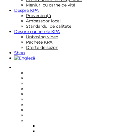
Meniuri cu carne de vită
Despre KPA
Proveniență
Ambasador local
Standardul de calitate
Despre pachetele KPA
Unboxing video
Pachete KPA
Oferte de sezon
Shop
Reţete
Rețete de mic dejun
Rețete de fel principal
Rețete de ciorbe
Rețete rapide
Rețete gourmet
Rețete premium
Rețete pentru familie
Rețete internationale
Rețete video
Rețete cu anumite piese
Antricot cu os
Antricot fara os