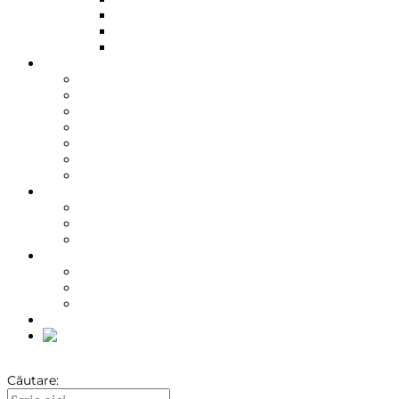
În oală
Slow cooking
Sous-vide
Despre carnea angus
Grass-fed
Maturare
Calitatea cărnii
Beneficiile cărnii de vită
Recomandări nutriționale
Recomandări de degustare
Meniuri cu carne de vită
Despre KPA
Proveniență
Ambasador local
Standardul de calitate
Despre pachetele KPA
Unboxing video
Pachete KPA
Oferte de sezon
Shop
Căutare: