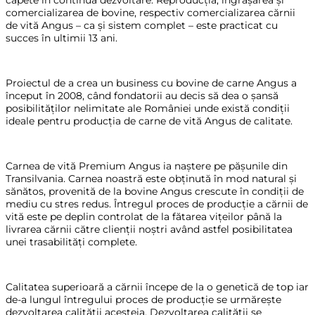
comercializarea de bovine, respectiv comercializarea cărnii
de vită Angus – ca și sistem complet – este practicat cu
succes în ultimii 13 ani.
Proiectul de a crea un business cu bovine de carne Angus a
început în 2008, când fondatorii au decis să dea o șansă
posibilităților nelimitate ale României unde există condiții
ideale pentru producția de carne de vită Angus de calitate.
Carnea de vită Premium Angus ia naștere pe pășunile din
Transilvania. Carnea noastră este obținută în mod natural și
sănătos, provenită de la bovine Angus crescute în condiții de
mediu cu stres redus. Întregul proces de producție a cărnii de
vită este pe deplin controlat de la fătarea vițeilor până la
livrarea cărnii către clienții noștri având astfel posibilitatea
unei trasabilități complete.
Calitatea superioară a cărnii începe de la o genetică de top iar
de-a lungul întregului proces de producție se urmărește
dezvoltarea calității acesteia. Dezvoltarea calității se