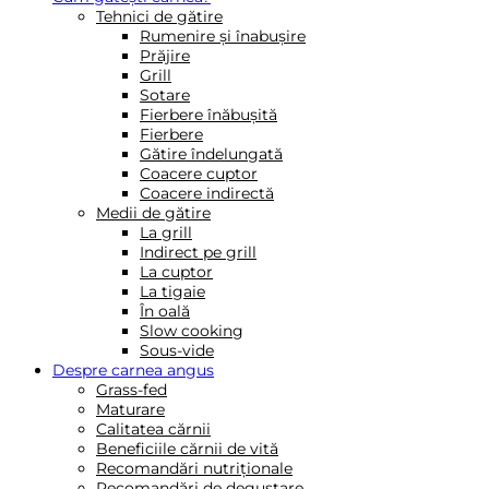
Tehnici de gătire
Rumenire și înabușire
Prăjire
Grill
Sotare
Fierbere înăbușită
Fierbere
Gătire îndelungată
Coacere cuptor
Coacere indirectă
Medii de gătire
La grill
Indirect pe grill
La cuptor
La tigaie
În oală
Slow cooking
Sous-vide
Despre carnea angus
Grass-fed
Maturare
Calitatea cărnii
Beneficiile cărnii de vită
Recomandări nutriționale
Recomandări de degustare