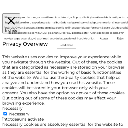
Site-ul www.premiumangus.ro utilizează cookie-uri, atât proprii cât și cookie-uri de la terți pentru 
furniza vizitatorilor o experiența cât mai bună de navigare și servicii adaptate nevoilor și interesului
fiecăruia. O vizită pe acest site poate plasa cookie-uri în scopuri de: performanță a site-ului, de analiză
Închide
de personalizare a conținutului și a anunțurilor sau pentru a oferi funcții de rețele sociale. Prin
Accept
Reject
navigarea pe acest site, vă exprimați acordul asupra folosirii cookie-urilor.
Privacy Overview
Read more
This website uses cookies to improve your experience while
you navigate through the website. Out of these, the cookies
that are categorized as necessary are stored on your browser
as they are essential for the working of basic functionalities
of the website. We also use third-party cookies that help us
analyze and understand how you use this website. These
cookies will be stored in your browser only with your
consent. You also have the option to opt-out of these cookies.
But opting out of some of these cookies may affect your
browsing experience.
Necessary
Necessary
Întotdeauna activate
Necessary cookies are absolutely essential for the website to