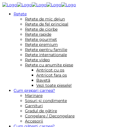
Reţete
Rețete de mic dejun
Rețete de fel principal
Rețete de ciorbe
Rețete rapide
Rețete gourmet
Rețete premium
Rețete pentru familie
Rețete internationale
Rețete video
Rețete cu anumite piese
Antricot cu os
Antricot fara os
Bavetă
Vezi toate piesele!
Cum prepari carnea?
Marinare
Sosuri și condimente
Garnituri
Gradul de gătire
Congelare / Decongelare
Accesorii
Cum gătești carnea?