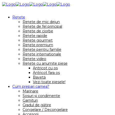
Reţete
Rețete de mic dejun
Rețete de fel principal
Rețete de ciorbe
Rețete rapide
Rețete gourmet
Rețete premium
Rețete pentru familie
Rețete internationale
Rețete video
Rețete cu anumite piese
Antricot cu os
Antricot fara os
Bavetă
Vezi toate piesele!
Cum prepari carnea?
Marinare
Sosuri și condimente
Garnituri
Gradul de gătire
Congelare / Decongelare
Accesorii