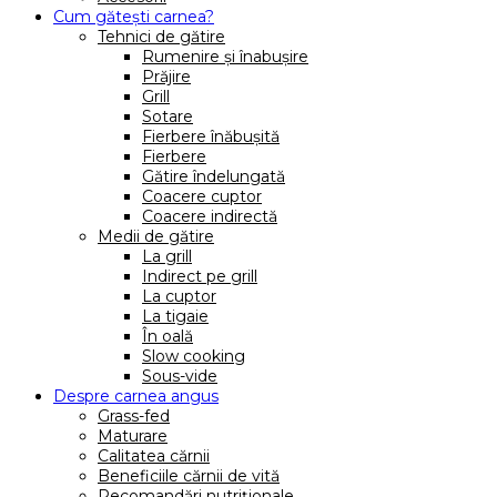
Cum gătești carnea?
Tehnici de gătire
Rumenire și înabușire
Prăjire
Grill
Sotare
Fierbere înăbușită
Fierbere
Gătire îndelungată
Coacere cuptor
Coacere indirectă
Medii de gătire
La grill
Indirect pe grill
La cuptor
La tigaie
În oală
Slow cooking
Sous-vide
Despre carnea angus
Grass-fed
Maturare
Calitatea cărnii
Beneficiile cărnii de vită
Recomandări nutriționale