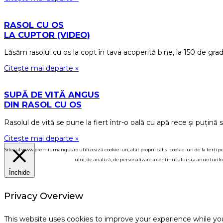
RASOL CU OS
LA CUPTOR (VIDEO)
Lăsăm rasolul cu os la copt în tava acoperită bine, la 150 de gr
Citește mai departe »
SUPĂ DE VITĂ ANGUS
DIN RASOL CU OS
Rasolul de vită se pune la fiert într-o oală cu apă rece și puțină
Citește mai departe »
Site-ul www.premiumangus.ro utilizează cookie-uri, atât proprii cât și cookie-uri de la terți pen
ului, de analiză, de personalizare a conținutului și a anunțurilor 
Închide
Privacy Overview
This website uses cookies to improve your experience while yo