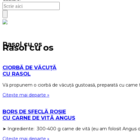
Rasol cu os
Rasol cu os
CIORBĂ DE VĂCUȚĂ
CU RASOL
Vă propunem o ciorbă de văcuță gustoasă, preparată cu carne 
Citește mai departe »
BORȘ DE SFECLĂ ROȘIE
CU CARNE DE VITĂ ANGUS
➤ Ingrediente: 300-400 g carne de vită (eu am folosit Angus
Citește mai departe »