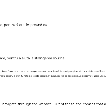
ade, pentru 4 ore, împreună cu
 sare, pentru a ajuta la strângerea spumei
tru a furniza vizitatorilor o experiența cât mai bună de navigare și servicii adaptate nevoilor și i
sau pentru a oferi funcții de rețele sociale. Prin navigarea pe acest site, vă exprimați acordul asup
u navigate through the website. Out of these, the cookies that 