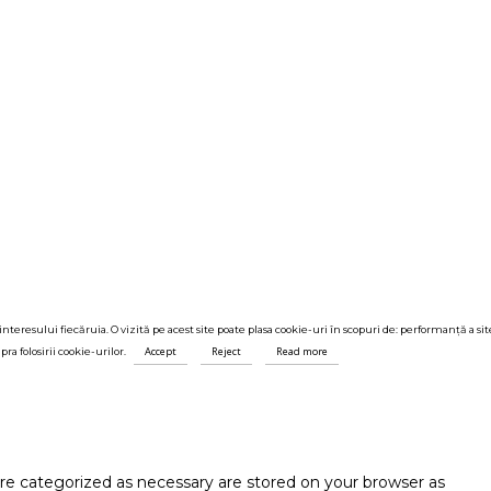
nteresului fiecăruia. O vizită pe acest site poate plasa cookie-uri în scopuri de: performanță a sit
Accept
Reject
Read more
ra folosirii cookie-urilor.
are categorized as necessary are stored on your browser as