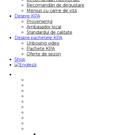
Recomandări de degustare
Meniuri cu carne de vită
Despre KPA
Proveniență
Ambasador local
Standardul de calitate
Despre pachetele KPA
Unboxing video
Pachete KPA
Oferte de sezon
Shop
Reţete
Rețete de mic dejun
Rețete de fel principal
Rețete de ciorbe
Rețete rapide
Rețete gourmet
Rețete premium
Rețete pentru familie
Rețete internationale
Rețete video
Rețete cu anumite piese
Antricot cu os