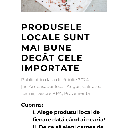
PRODUSELE
LOCALE SUNT
MAI BUNE
DECÂT CELE
IMPORTATE
Publicat în data de:
9. iulie 2024
in
Ambasador local
,
Angus
,
Calitatea
cărnii
,
Despre KPA
,
Proveniență
Cuprins:
I. Alege produsul local de
fiecare dată când ai ocazia!
II. De ce să alegi carnea de